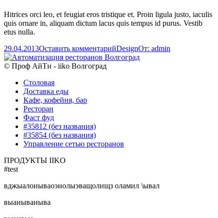
Hitrices orci leo, et feugiat eros tristique et. Proin ligula justo, iaculis
quis ornare in, aliquam dictum lacus quis tempus id purus. Vestib
etus nulla.
29.04.2013
Оставить комментарий
Design
От:
admin
© Проф АйТи - iiko Волгоград
Столовая
Доставка еды
Кафе, кофейня, бар
Ресторан
Фаст фуд
#35812 (без названия)
#35854 (без названия)
Управление сетью ресторанов
ПРОДУКТЫ IIKO
#test
вджыалоиываоэиолыэващолищз оламил \ывал
выаиываиыва