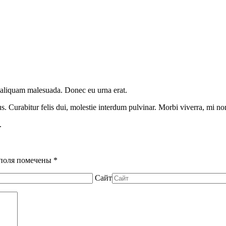
to aliquam malesuada. Donec eu urna erat.
us. Curabitur felis dui, molestie interdum pulvinar. Morbi viverra, mi no
.
я поля помечены
*
Сайт