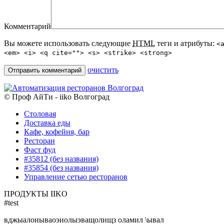
Комментарий
Вы можете использовать следующие
HTML
теги и атрибуты:
<
<em> <i> <q cite=""> <s> <strike> <strong>
очистить
Отправить
© Проф АйТи - iiko Волгоград
Столовая
Доставка еды
Кафе, кофейня, бар
Ресторан
Фаст фуд
#35812 (без названия)
#35854 (без названия)
Управление сетью ресторанов
ПРОДУКТЫ IIKO
#test
вджыалоиываоэиолыэващолищз оламил \ывал